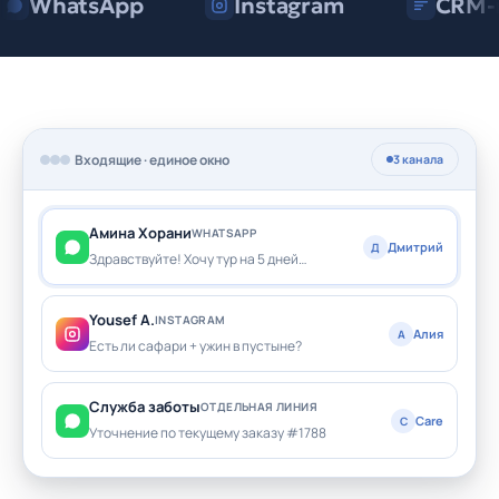
WhatsApp
Instagram
CRM-
Входящие · единое окно
3 канала
Амина Хорани
WHATSAPP
Дмитрий
Д
Здравствуйте! Хочу тур на 5 дней…
Yousef A.
INSTAGRAM
Алия
А
Есть ли сафари + ужин в пустыне?
Служба заботы
ОТДЕЛЬНАЯ ЛИНИЯ
Care
С
Уточнение по текущему заказу #1788