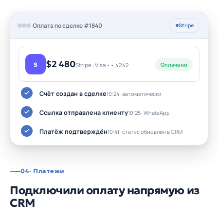
Оплата по сделке #1840
Stripe
$2 480
S
Оплачено
Stripe · Visa •• 4242
Счёт создан в сделке
10:24 · автоматически
Ссылка отправлена клиенту
10:25 · WhatsApp
Платёж подтверждён
10:41 · статус обновлён в CRM
04
· Платежи
Подключили оплату напрямую из
CRM