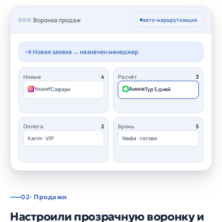
Воронка продаж
авто-маршрутизация
Новая заявка → назначен менеджер
Новые
4
Расчёт
3
Yousef
Амина
Сафари
Тур 5 дней
Оплата
2
Бронь
5
Karim · VIP
Nadia · готово
02
· Продажи
Настроили прозрачную воронку и