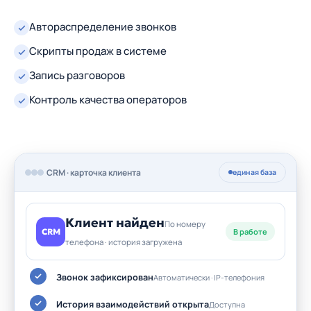
Автораспределение звонков
Скрипты продаж в системе
Запись разговоров
Контроль качества операторов
CRM · карточка клиента
единая база
Клиент найден
По номеру
CRM
В работе
телефона · история загружена
Звонок зафиксирован
Автоматически · IP-телефония
История взаимодействий открыта
Доступна