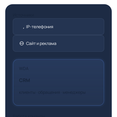
Источники
IP-телефония
Сайт и реклама
WDA
CRM
клиенты · обращения · менеджеры
Работа команды