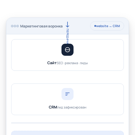
Маркетинговая воронка
website → CRM
ПЕРЕДАЧА
Сайт
SEO · реклама · лиды
CRM
лид зафиксирован