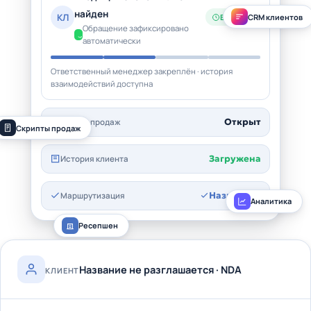
найден
КЛ
CRM клиентов
В работе
Обращение зафиксировано
автоматически
Ответственный менеджер закреплён · история
взаимодействий доступна
Открыт
Скрипт продаж
Скрипты продаж
Загружена
История клиента
Назначено
Маршрутизация
Аналитика
Ресепшен
Название не разглашается · NDA
КЛИЕНТ