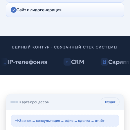
Сайт и лидогенерация
ЕДИНЫЙ КОНТУР · СВЯЗАННЫЙ СТЕК СИСТЕМЫ
IP-телефония
CRM
Скрипт
Карта процессов
аудит
Звонок → консультация → офис → сделка → отчёт