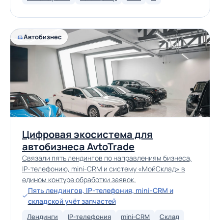
Автобизнес
Цифровая экосистема для
автобизнеса AvtoTrade
Связали пять лендингов по направлениям бизнеса,
IP-телефонию, mini-CRM и систему «МойСклад» в
едином контуре обработки заявок.
Пять лендингов, IP-телефония, mini-CRM и
складской учёт запчастей
Лендинги
IP-телефония
mini-CRM
Склад