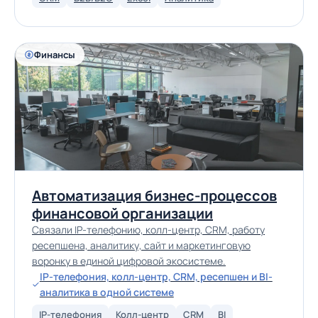
Финансы
Автоматизация бизнес-процессов
финансовой организации
Связали IP-телефонию, колл-центр, CRM, работу
ресепшена, аналитику, сайт и маркетинговую
воронку в единой цифровой экосистеме.
IP-телефония, колл-центр, CRM, ресепшен и BI-
аналитика в одной системе
IP-телефония
Колл-центр
CRM
BI