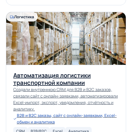
Логистика
Автоматизация логистики
транспортной компании
Создали внутреннюю CRM для B2B и B2C заказов,
связали сайт с онлайн-заявками, автоматизировали
Excel-импорт, экспорт, уведомления, отчётность и
аналитику.
B2B и B2C заказы, сайт с онлайн-заявками, Excel-
обмен и аналитика
CRM
B2B/B2C
Excel
Аналитика