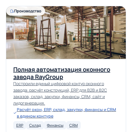
Производство
Полная автоматизация оконного
завода RayGroup
Построили единый цифровой контур оконного
завода: расчёт конструкций, ERP для B2B и B2C
заказов, склад, закупки, финансы, CRM, сайт и
лидогенерация.
Расчёт окон, ERP, склад, закупки, финансы и CRM
в едином контуре
ERP
Склад
Финансы
CRM